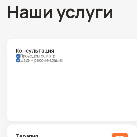
Терапия
Э
Лечение кариеса
Лечение пульпита
Лечение периодонтита
Протезирование
И
Вкладки
Коронки
Мосты