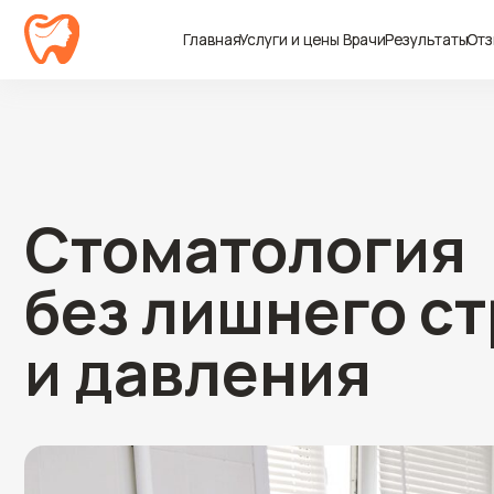
Главная
Главная
Услуги и цены
Услуги и цены
Врачи
Врачи
Результаты
Результаты
Отзывы
Отзывы
Кон
Кон
Стоматология
без лишнего стр
и давления