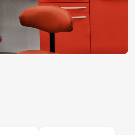
Уютная клиника
рядом с домом