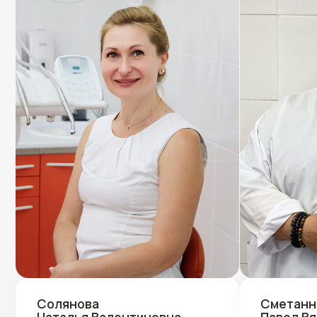
Солянова
Сметанников
Наталья Валентиновна
Павел Вячесла
Глав. врач, терапевт, ортопед, хирург
Ортодонт, хирург