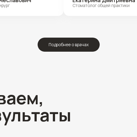
ем,
Нажмите на изо
чтобы узнать д
льтаты