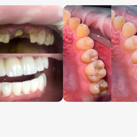
Профила
Удаление
Защита о