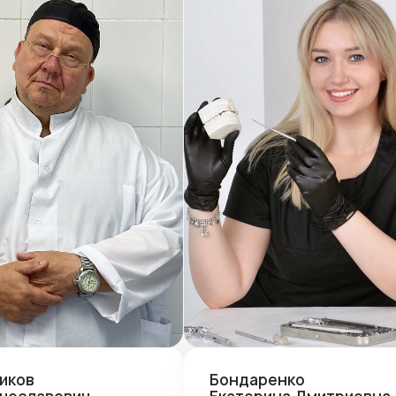
Бондаренко
вович
Екатерина Дмитриевна
Стоматолог общей практики
Подробнее о врачах