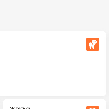
стетика
Установ
и брекет
Художественная реставрация
Отбеливание
По показ
Под инди
мплантация
Восстановление утраченных зубов