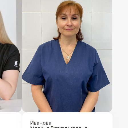
Иванова
Марина Владимировна
Медсестра, рентгенолаборант