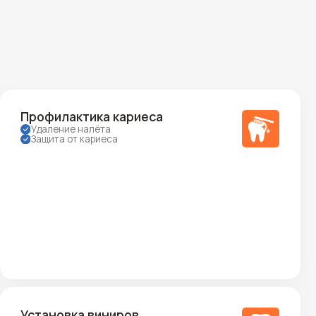
ка виниров
ов
аниям
видуальный случай