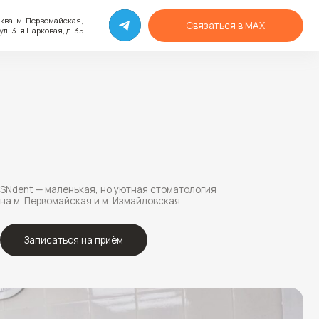
я,
Связаться в MAX
35
ькая, но уютная стоматология
кая и м. Измайловская
 на приём