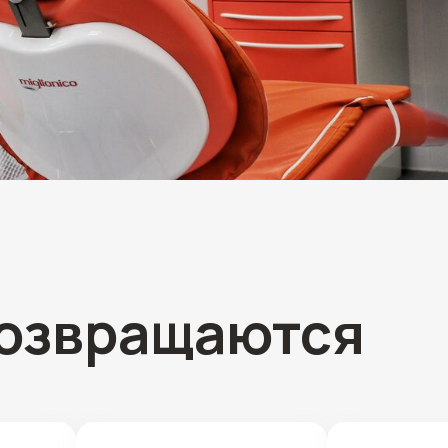
звращаются
Лечим аккуратно
Минимум боли,
и бережно
максимум заботы