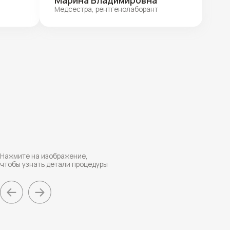
бражение,
етали процедуры