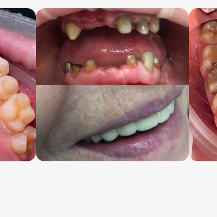
ктика кариеса
 налёта
т кариеса